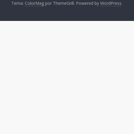
Tema:
ColorMag
por ThemeGrill. Powered by
WordPress
.