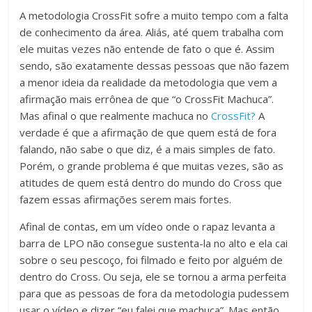
A metodologia CrossFit sofre a muito tempo com a falta
de conhecimento da área. Aliás, até quem trabalha com
ele muitas vezes não entende de fato o que é. Assim
sendo, são exatamente dessas pessoas que não fazem
a menor ideia da realidade da metodologia que vem a
afirmação mais errônea de que “o CrossFit Machuca”.
Mas afinal o que realmente machuca no
CrossFit?
A
verdade é que a afirmação de que quem está de fora
falando, não sabe o que diz, é a mais simples de fato.
Porém, o grande problema é que muitas vezes, são as
atitudes de quem está dentro do mundo do Cross que
fazem essas afirmações serem mais fortes.
Afinal de contas, em um vídeo onde o rapaz levanta a
barra de LPO não consegue sustenta-la no alto e ela cai
sobre o seu pescoço, foi filmado e feito por alguém de
dentro do Cross. Ou seja, ele se tornou a arma perfeita
para que as pessoas de fora da metodologia pudessem
usar o vídeo e dizer “eu falei que machuca”. Mas então,