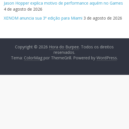
Jason Hopper explica motivo de performance aquém no Games
4 de agosto de 2026
XENOM anuncia sua 3ª edição para Miami
3 de agosto de 2026
Copyright © 2026
Hora do Burpee
. Todos os direitos
reservados.
Tema:
ColorMag
por ThemeGrill. Powered by
WordPress
.