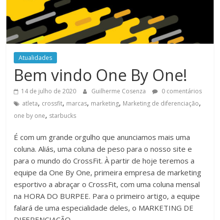
Atualidades
Bem vindo One By One!
14 de julho de 2020
Guilherme Cosenza
0 comentários
,
,
,
,
,
atleta
crossfit
marcas
marketing
Marketing de diferenciação
,
one by one
starbucks
É com um grande orgulho que anunciamos mais uma
coluna. Aliás, uma coluna de peso para o nosso site e
para o mundo do CrossFit. À partir de hoje teremos a
equipe da One By One, primeira empresa de marketing
esportivo a abraçar o CrossFit, com uma coluna mensal
na HORA DO BURPEE. Para o primeiro artigo, a equipe
falará de uma especialidade deles, o MARKETING DE
DIFERENCIAÇÃO.