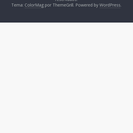
Tema:
ColorMag
por ThemeGrill. Powered by
WordPress
.