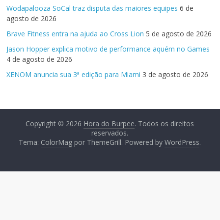
Wodapalooza SoCal traz disputa das maiores equipes
6 de
agosto de 2026
Brave Fitness entra na ajuda ao Cross Lion
5 de agosto de 2026
Jason Hopper explica motivo de performance aquém no Games
4 de agosto de 2026
XENOM anuncia sua 3ª edição para Miami
3 de agosto de 2026
Copyright © 2026
Hora do Burpee
. Todos os direitos
reservados.
Tema:
ColorMag
por ThemeGrill. Powered by
WordPress
.