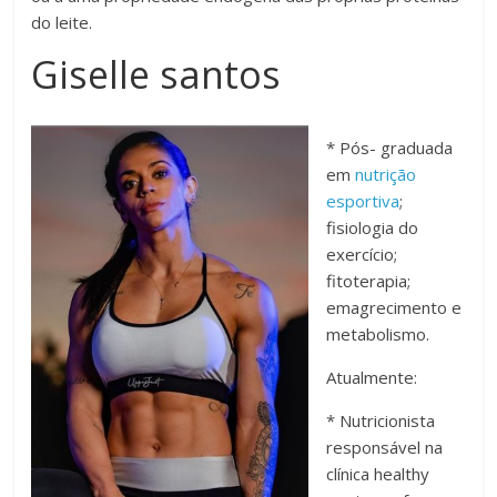
do leite.
Giselle santos
* Pós- graduada
em
nutrição
esportiva
;
fisiologia do
exercício;
fitoterapia;
emagrecimento e
metabolismo.
Atualmente:
* Nutricionista
responsável na
clínica healthy