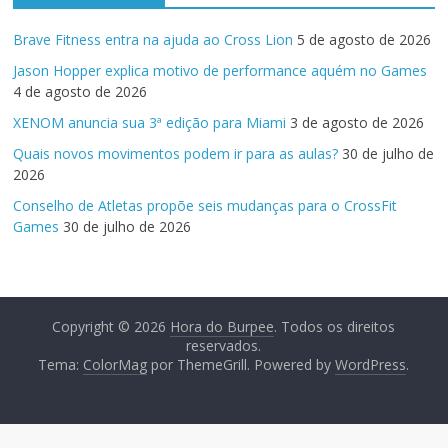
Brave Fitness entra na ajuda ao Cross Lion
5 de agosto de 2026
Jason Hopper explica motivo de performance aquém no Games
4 de agosto de 2026
XENOM anuncia sua 3ª edição para Miami
3 de agosto de 2026
Quais novos movimentos podem ir para as aulas?
30 de julho de
2026
Conselho de Atletas propõe seis mudanças para o CrossFit
Games
30 de julho de 2026
Copyright © 2026
Hora do Burpee
. Todos os direitos
reservados.
Tema:
ColorMag
por ThemeGrill. Powered by
WordPress
.