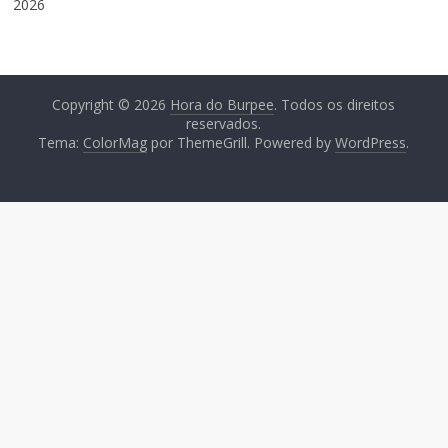
2026
Copyright © 2026
Hora do Burpee
. Todos os direitos
reservados.
Tema:
ColorMag
por ThemeGrill. Powered by
WordPress
.