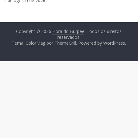
4 de agosto de 2026
Copyright © 2026
Hora do Burpee
. Todos os direitos
reservados.
Tema:
ColorMag
por ThemeGrill. Powered by
WordPress
.