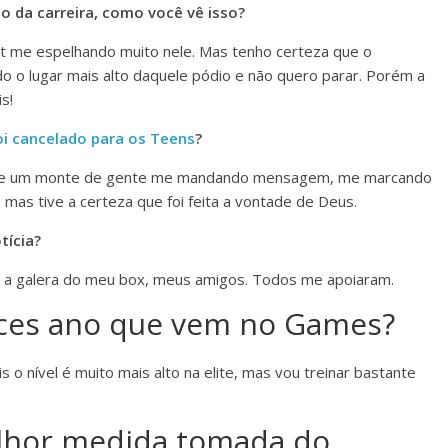
o da carreira, como você vê isso?
fit me espelhando muito nele. Mas tenho certeza que o
do o lugar mais alto daquele pódio e não quero parar. Porém a
s!
i cancelado para os Teens
?
hã e um monte de gente me mandando mensagem, me marcando
 mas tive a certeza que foi feita a vontade de Deus.
tícia?
a galera do meu box, meus amigos. Todos me apoiaram.
nces ano que vem no Games?
 o nível é muito mais alto na elite, mas vou treinar bastante
elhor medida tomada do