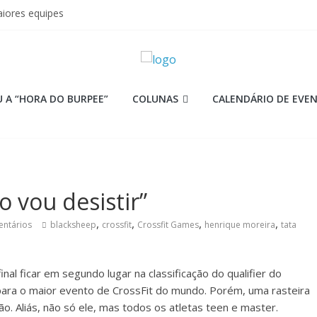
iores equipes
Lion
ormance aquém no Games
mi
 as aulas?
 A “HORA DO BURPEE”
COLUNAS
CALENDÁRIO DE EVE
 vou desistir”
,
,
,
,
ntários
blacksheep
crossfit
Crossfit Games
henrique moreira
tata
nal ficar em segundo lugar na classificação do qualifier do
para o maior evento de CrossFit do mundo. Porém, uma rasteira
. Aliás, não só ele, mas todos os atletas teen e master.