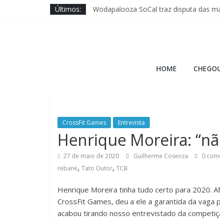
Pular
Últimos:
Wodapalooza SoCal traz disputa das ma
para
Brave Fitness entra na ajuda ao Cross 
o
Jason Hopper explica motivo de perf
conteúdo
XENOM anuncia sua 3ª edição para Mia
Hora
Quais novos movimentos podem ir para
HOME
CHEGOU
do
Burpee
CrossFit Games
Entrevista
A
Henrique Moreira: “não
Hora
27 de maio de 2020
Guilherme Cosenza
0 come
do
,
,
Burpee
rebane
Tato Outor
TCB
Henrique Moreira tinha tudo certo para 2020. Afi
CrossFit Games, deu a ele a garantida da vaga 
acabou tirando nosso entrevistado da competição