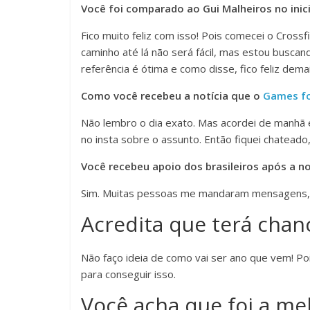
Você foi comparado ao Gui Malheiros no inici
Fico muito feliz com isso! Pois comecei o Cross
caminho até lá não será fácil, mas estou buscan
referência é ótima e como disse, fico feliz demai
Como você recebeu a notícia que o
Games fo
Não lembro o dia exato. Mas acordei de man
no insta sobre o assunto. Então fiquei chateado,
Você recebeu apoio dos brasileiros após a no
Sim. Muitas pessoas me mandaram mensagens, 
Acredita que terá cha
Não faço ideia de como vai ser ano que vem! Pois
para conseguir isso.
Você acha que foi a m