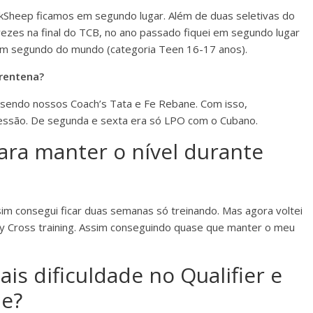
ackSheep ficamos em segundo lugar. Além de duas seletivas do
vezes na final do TCB, no ano passado fiquei em segundo lugar
o em segundo do mundo (categoria Teen 16-17 anos).
arentena?
 sendo nossos Coach’s Tata e Fe Rebane. Com isso,
essão. De segunda e sexta era só LPO com o Cubano.
ra manter o nível durante
im consegui ficar duas semanas só treinando. Mas agora voltei
oy Cross training. Assim conseguindo quase que manter o meu
is dificuldade no Qualifier e
de?