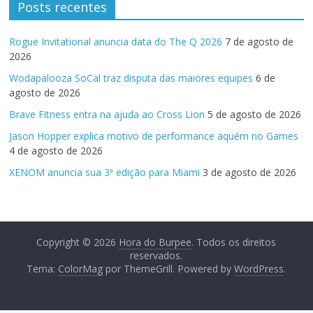
Posts recentes
Rogue Invitational anuncia data do The Q 2026
7 de agosto de
2026
Wodapalooza SoCal traz disputa das maiores equipes
6 de
agosto de 2026
Brave Fitness entra na ajuda ao Cross Lion
5 de agosto de 2026
Jason Hopper explica motivo de performance aquém no Games
4 de agosto de 2026
XENOM anuncia sua 3ª edição para Miami
3 de agosto de 2026
Copyright © 2026
Hora do Burpee
. Todos os direitos
reservados.
Tema:
ColorMag
por ThemeGrill. Powered by
WordPress
.