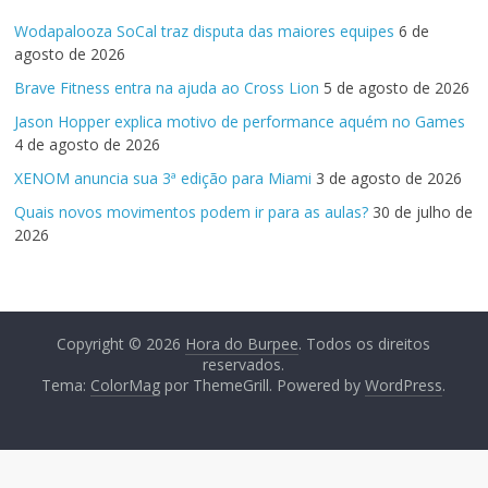
Wodapalooza SoCal traz disputa das maiores equipes
6 de
agosto de 2026
Brave Fitness entra na ajuda ao Cross Lion
5 de agosto de 2026
Jason Hopper explica motivo de performance aquém no Games
4 de agosto de 2026
XENOM anuncia sua 3ª edição para Miami
3 de agosto de 2026
Quais novos movimentos podem ir para as aulas?
30 de julho de
2026
Copyright © 2026
Hora do Burpee
. Todos os direitos
reservados.
Tema:
ColorMag
por ThemeGrill. Powered by
WordPress
.