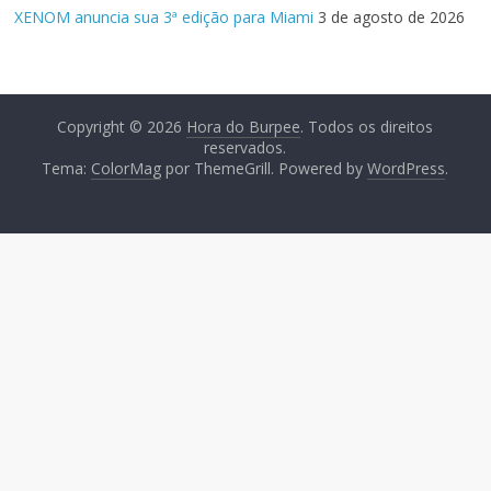
XENOM anuncia sua 3ª edição para Miami
3 de agosto de 2026
Copyright © 2026
Hora do Burpee
. Todos os direitos
reservados.
Tema:
ColorMag
por ThemeGrill. Powered by
WordPress
.