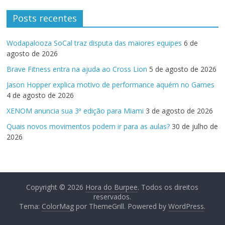
Posts recentes
Wodapalooza SoCal traz disputa das maiores equipes
6 de
agosto de 2026
Brave Fitness entra na ajuda ao Cross Lion
5 de agosto de 2026
Jason Hopper explica motivo de performance aquém no Games
4 de agosto de 2026
XENOM anuncia sua 3ª edição para Miami
3 de agosto de 2026
Quais novos movimentos podem ir para as aulas?
30 de julho de
2026
Copyright © 2026
Hora do Burpee
. Todos os direitos
reservados.
Tema:
ColorMag
por ThemeGrill. Powered by
WordPress
.