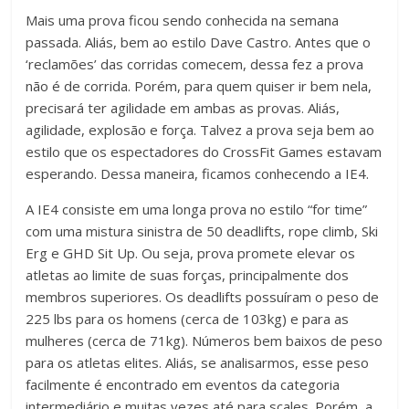
Mais uma prova ficou sendo conhecida na semana
passada. Aliás, bem ao estilo Dave Castro. Antes que o
‘reclamões’ das corridas comecem, dessa fez a prova
não é de corrida. Porém, para quem quiser ir bem nela,
precisará ter agilidade em ambas as provas. Aliás,
agilidade, explosão e força. Talvez a prova seja bem ao
estilo que os espectadores do CrossFit Games estavam
esperando. Dessa maneira, ficamos conhecendo a IE4.
A IE4 consiste em uma longa prova no estilo “for time”
com uma mistura sinistra de 50 deadlifts, rope climb, Ski
Erg e GHD Sit Up. Ou seja, prova promete elevar os
atletas ao limite de suas forças, principalmente dos
membros superiores. Os deadlifts possuíram o peso de
225 lbs para os homens (cerca de 103kg) e para as
mulheres (cerca de 71kg). Números bem baixos de peso
para os atletas elites. Aliás, se analisarmos, esse peso
facilmente é encontrado em eventos da categoria
intermediário e muitas vezes até para scales. Porém, a