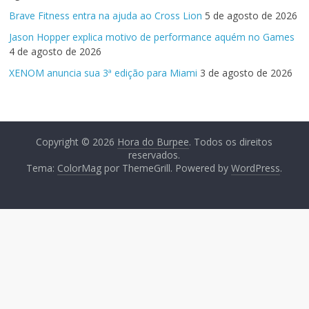
Brave Fitness entra na ajuda ao Cross Lion
5 de agosto de 2026
Jason Hopper explica motivo de performance aquém no Games
4 de agosto de 2026
XENOM anuncia sua 3ª edição para Miami
3 de agosto de 2026
Copyright © 2026
Hora do Burpee
. Todos os direitos
reservados.
Tema:
ColorMag
por ThemeGrill. Powered by
WordPress
.