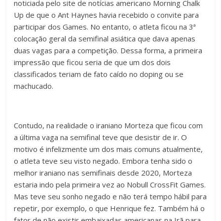
noticiada pelo site de notícias americano Morning Chalk
Up de que o Ant Haynes havia recebido o convite para
participar dos Games. No entanto, o atleta ficou na 3ª
colocação geral da semifinal asiática que dava apenas
duas vagas para a competição. Dessa forma, a primeira
impressão que ficou seria de que um dos dois
classificados teriam de fato caído no doping ou se
machucado.
Contudo, na realidade o iraniano Morteza que ficou com
a última vaga na semifinal teve que desistir de ir. O
motivo é infelizmente um dos mais comuns atualmente,
o atleta teve seu visto negado. Embora tenha sido o
melhor iraniano nas semifinais desde 2020, Morteza
estaria indo pela primeira vez ao Nobull CrossFit Games.
Mas teve seu sonho negado e não terá tempo hábil para
repetir, por exemplo, o que Henrique fez. Também há o
fator de não existir embaixadas americanas na Irã para