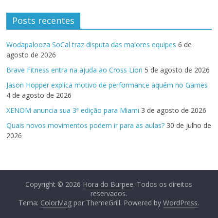
Posts recentes
Wodapalooza SoCal traz disputa das maiores equipes
6 de
agosto de 2026
Brave Fitness entra na ajuda ao Cross Lion
5 de agosto de 2026
Jason Hopper explica motivo de performance aquém no Games
4 de agosto de 2026
XENOM anuncia sua 3ª edição para Miami
3 de agosto de 2026
Quais novos movimentos podem ir para as aulas?
30 de julho de
2026
Copyright © 2026
Hora do Burpee
. Todos os direitos
reservados.
Tema:
ColorMag
por ThemeGrill. Powered by
WordPress
.