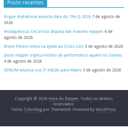
Posts recentes
Rogue Invitational anuncia data do The Q 2026
7 de agosto de
2026
Wodapalooza SoCal traz disputa das maiores equipes
6 de
agosto de 2026
Brave Fitness entra na ajuda ao Cross Lion
5 de agosto de 2026
Jason Hopper explica motivo de performance aquém no Games
4 de agosto de 2026
XENOM anuncia sua 3ª edição para Miami
3 de agosto de 2026
Copyright © 2026
Hora do Burpee
. Todos os direitos
reservados.
Tema:
ColorMag
por ThemeGrill. Powered by
WordPress
.