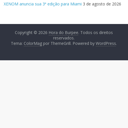
XENOM anuncia sua 3ª edição para Miami
3 de agosto de 2026
Copyright © 2026
Hora do Burpee
. Todos os direitos
reservados.
Tema:
ColorMag
por ThemeGrill. Powered by
WordPress
.