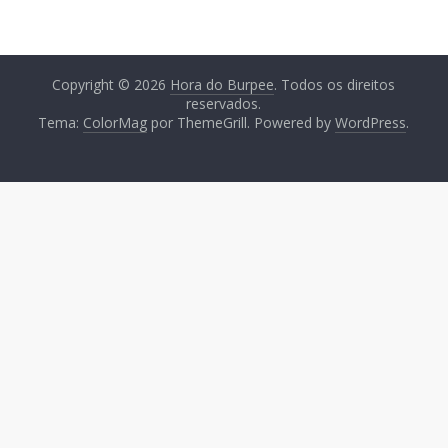
Copyright © 2026
Hora do Burpee
. Todos os direitos
reservados.
Tema:
ColorMag
por ThemeGrill. Powered by
WordPress
.