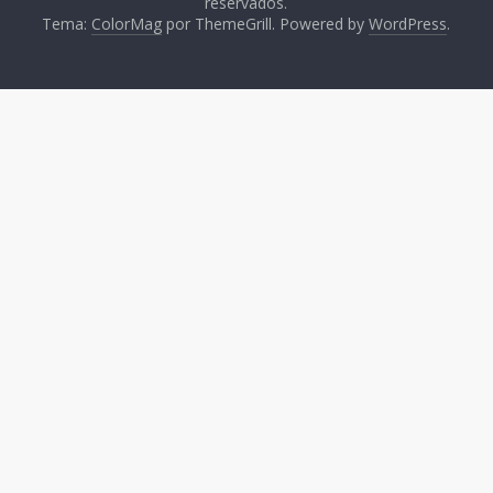
reservados.
Tema:
ColorMag
por ThemeGrill. Powered by
WordPress
.