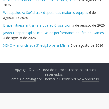
2026
Wodapalooza SoCal traz disputa das maiores equipes
6 de
agosto de 2026
Brave Fitness entra na ajuda ao Cross Lion
5 de agosto de 2026
Jason Hopper explica motivo de performance aquém no Games
4 de agosto de 2026
XENOM anuncia sua 3ª edição para Miami
3 de agosto de 2026
Copyright © 2026
Hora do Burpee
. Todos os direitos
reservados.
Tema:
ColorMag
por ThemeGrill. Powered by
WordPress
.