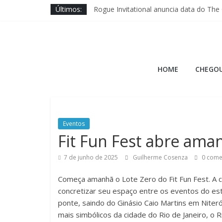
Pular
Últimos:
Rogue Invitational anuncia data do The
para
Wodapalooza SoCal traz disputa das ma
o
Brave Fitness entra na ajuda ao Cross 
conteúdo
Jason Hopper explica motivo de perf
Hora
XENOM anuncia sua 3ª edição para Mia
HOME
CHEGOU
do
Burpee
Eventos
A
Fit Fun Fest abre ama
Hora
7 de junho de 2025
Guilherme Cosenza
0 come
do
Burpee
Começa amanhã o Lote Zero do Fit Fun Fest. A 
concretizar seu espaço entre os eventos do est
ponte, saindo do Ginásio Caio Martins em Niteró
mais simbólicos da cidade do Rio de Janeiro, o R