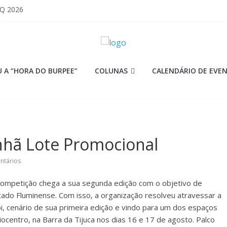
 Q 2026
iores equipes
Lion
ormance aquém no Games
mi
 A “HORA DO BURPEE”
COLUNAS
CALENDÁRIO DE EVE
nhã Lote Promocional
ntários
competição chega a sua segunda edição com o objetivo de
ado Fluminense. Com isso, a organização resolveu atravessar a
i, cenário de sua primeira edição e vindo para um dos espaços
iocentro, na Barra da Tijuca nos dias 16 e 17 de agosto. Palco