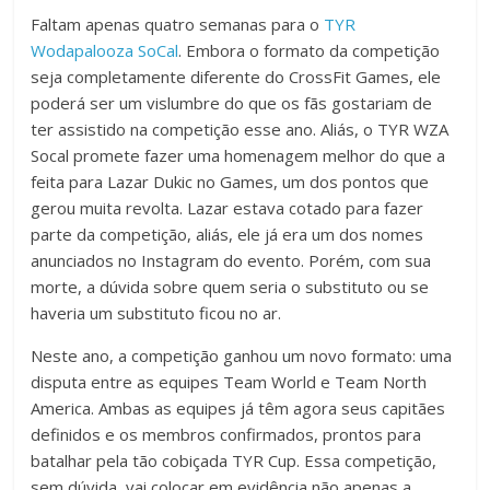
Faltam apenas quatro semanas para o
TYR
Wodapalooza SoCal
. Embora o formato da competição
seja completamente diferente do CrossFit Games, ele
poderá ser um vislumbre do que os fãs gostariam de
ter assistido na competição esse ano. Aliás, o TYR WZA
Socal promete fazer uma homenagem melhor do que a
feita para Lazar Dukic no Games, um dos pontos que
gerou muita revolta. Lazar estava cotado para fazer
parte da competição, aliás, ele já era um dos nomes
anunciados no Instagram do evento. Porém, com sua
morte, a dúvida sobre quem seria o substituto ou se
haveria um substituto ficou no ar.
Neste ano, a competição ganhou um novo formato: uma
disputa entre as equipes Team World e Team North
America. Ambas as equipes já têm agora seus capitães
definidos e os membros confirmados, prontos para
batalhar pela tão cobiçada TYR Cup. Essa competição,
sem dúvida, vai colocar em evidência não apenas a