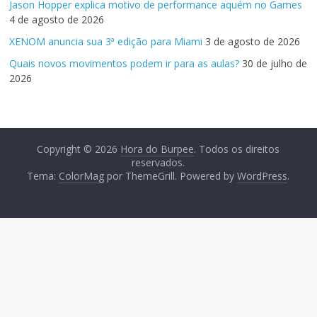
Jason Hopper explica motivo de performance aquém no Games
4 de agosto de 2026
XENOM anuncia sua 3ª edição para Miami
3 de agosto de 2026
Quais novos movimentos podem ir para as aulas?
30 de julho de
2026
Copyright © 2026
Hora do Burpee
. Todos os direitos
reservados.
Tema:
ColorMag
por ThemeGrill. Powered by
WordPress
.