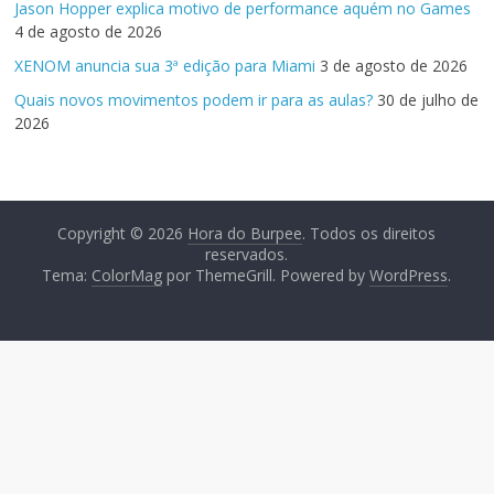
Jason Hopper explica motivo de performance aquém no Games
4 de agosto de 2026
XENOM anuncia sua 3ª edição para Miami
3 de agosto de 2026
Quais novos movimentos podem ir para as aulas?
30 de julho de
2026
Copyright © 2026
Hora do Burpee
. Todos os direitos
reservados.
Tema:
ColorMag
por ThemeGrill. Powered by
WordPress
.