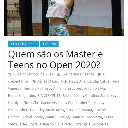
CrossFit Games
Eventos
Quem são os Master e
Teens no Open 2020?
20 de novembro de 2019
Guilherme Cosenza
0
,
,
,
comentários
Agnes Mazer
Aldo Neto
Ana Claudia Cabral
Ana
,
,
,
,
Vanessa
Andreia Pinheiro
Annamaria Lopes
Antonio Silva
,
,
,
,
Bernardo Jardim
BIA CLEMENTE
Bruno Cesar
Carolina Gutierrez
,
,
,
Carolyne Silva
Christianne Viscontti
Christopher Carvalho
,
,
,
Christopher Silva
Cleyton de Melo
Cristiane Iwama
Crossfit
,
,
,
,
Games
Daniel Londe
Daniel Oliveira
Daniela Roncoletta
Duda
,
,
,
,
Souza
Éder Costa
Eduardo Figueiredo
Elizângela Gonçalves