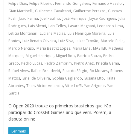
,
,
,
,
Felipe Dias
Felipe Ribeiro
Fernando Gonçalves
Fernando Haselof
,
,
,
Gian Martinelli
Guilherme Cavalcanti
Guilherme Perazzo
Gustavo
,
,
,
,
,
Push
João Palma
Joel Paulino
José Henrique
Joyce Rodrigues
Julia
,
,
,
,
,
Rodrigues
Lais Akemi
Lais Telles
Lasara Magnani
Leonardo Lima
,
,
,
Leticia Montanari
Luciane Macias
Luiz Henrique Moreira
Luiz
,
,
,
,
,
Pontes
Luiz Renato Oliveira
Luiz Silva
Lukas Trovão
Marcelo Riela
,
,
,
,
Marcio Narciso
Maria Beatriz Lopes
Maria Lívia
MASTER
Matheus
,
,
,
,
Marques
Miguel Henrique
Miguel Roo
Patrícia Souza
Pedro
,
,
,
,
,
Greco
Pedro Lucas
Pedro Zambrim
Pietro Anez
Priscila Gama
,
,
,
,
Rafael Alves
Rafael Breedveld
Ricardo Sérgio
Ro Moraes
Rubens
,
,
,
,
Mattos
Sirlei de Oliveira
Sophia Gagliardo
Susana Etto
Talita
,
,
,
,
,
Abrantes
Teen
Victor Amancio
Vitor Loffi
Yan Arigone
Yan
Garcia
O Open 2020 trouxe os primeiros brasileiros que irão
participar do CrossFit Games ano que vem. Porém, a
disputa online
Ler mais