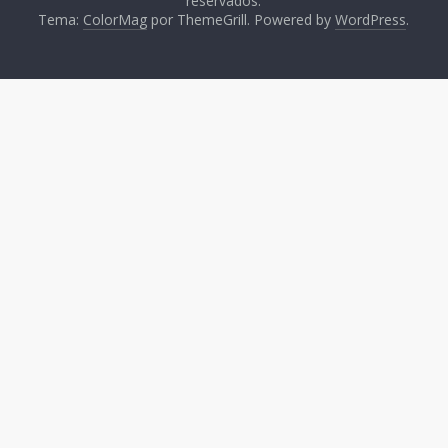
reservados.
Tema:
ColorMag
por ThemeGrill. Powered by
WordPress
.