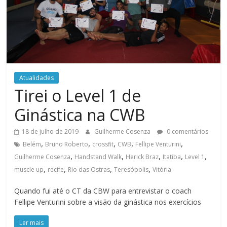
Atualidades
Tirei o Level 1 de
Ginástica na CWB
18 de julho de 2019
Guilherme Cosenza
0 comentários
,
,
,
,
,
Belém
Bruno Roberto
crossfit
CWB
Fellipe Venturini
,
,
,
,
,
Guilherme Cosenza
Handstand Walk
Herick Braz
Itatiba
Level 1
,
,
,
,
muscle up
recife
Rio das Ostras
Teresópolis
Vitória
Quando fui até o CT da CBW para entrevistar o coach
Fellipe Venturini sobre a visão da ginástica nos exercícios
Ler mais