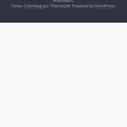
reservados.
Tema:
ColorMag
por ThemeGrill. Powered by
WordPress
.