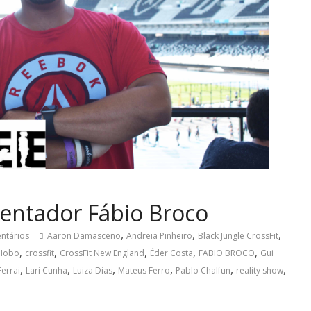
sentador Fábio Broco
,
,
,
ntários
Aaron Damasceno
Andreia Pinheiro
Black Jungle CrossFit
,
,
,
,
,
Hobo
crossfit
CrossFit New England
Éder Costa
FABIO BROCO
Gui
,
,
,
,
,
,
errai
Lari Cunha
Luiza Dias
Mateus Ferro
Pablo Chalfun
reality show