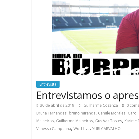
Entrevista
Entrevistamos o apre
30 de abril de 2019
Guilherme Cosenza
0 come
,
,
,
Bruna Fernandes
bruno miranda
Camile Morales
Caro 
,
,
,
Malheiros
Guilherme Malheiros
Gus Vaz Tostes
Karime F
,
,
Vanessa Campanha
Wod Live
YURI CARVALHO