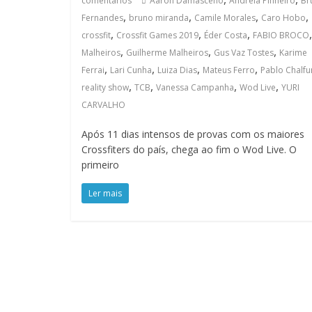
comentários
Aaron Damasceno
Andreia Pinheiro
Br
,
,
,
,
Fernandes
bruno miranda
Camile Morales
Caro Hobo
,
,
,
crossfit
Crossfit Games 2019
Éder Costa
FABIO BROCO
,
,
,
Malheiros
Guilherme Malheiros
Gus Vaz Tostes
Karime
,
,
,
,
Ferrai
Lari Cunha
Luiza Dias
Mateus Ferro
Pablo Chalfu
,
,
,
,
reality show
TCB
Vanessa Campanha
Wod Live
YURI
CARVALHO
Após 11 dias intensos de provas com os maiores
Crossfiters do país, chega ao fim o Wod Live. O
primeiro
Ler mais