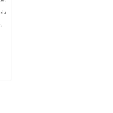
una
,
Gui
,
n