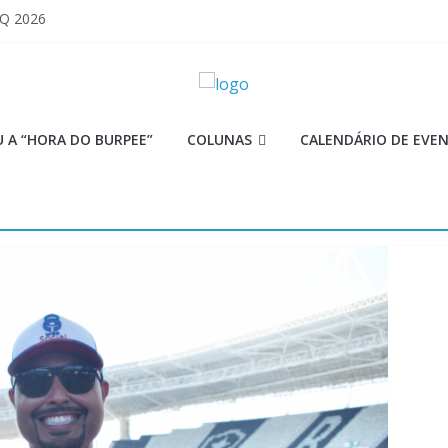
 Q 2026
iores equipes
Lion
ormance aquém no Games
mi
 A “HORA DO BURPEE”
COLUNAS
CALENDÁRIO DE EVE