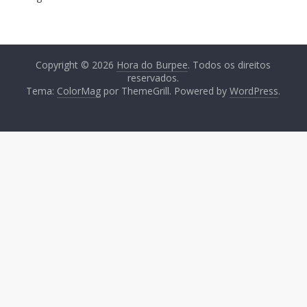
Copyright © 2026
Hora do Burpee
. Todos os direitos
reservados.
Tema:
ColorMag
por ThemeGrill. Powered by
WordPress
.