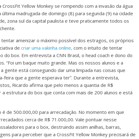
a CrossFit Yellow Monkey se rompendo com a invasão da água
a última madrugada de domingo (8) para segunda (9) na cidade
de, zona sul da capital paulista e teve praticamente todos os
chente.
a tentar amenizar o máximo possível dos estragos, os próprios
ciativa de
criar uma vakinha online,
com o intuito de tentar
o do box. Em entrevista a CNN Brasil, o head coach e dono do
os. “Foi um baque muito grande. Mas os nossos alunos e a
a gente está conseguindo dar uma limpada nas coisas que
-feira que a gente esperava ter”. Durante a entrevista,
stos, Ricardo afirma que pelo menos a quantia de R$
r a estrutura do box que conta com mais de 200 alunos e está
ido é de 500.000,00 para arrecadação. No momento em que
rrecadados cerca de R$ 71.000,00. Vale pontuar nesse
aladores para o box, destruindo assim anilhas, barras,
imagens para perceber que a CrossFit Yellow Monkey precisará de