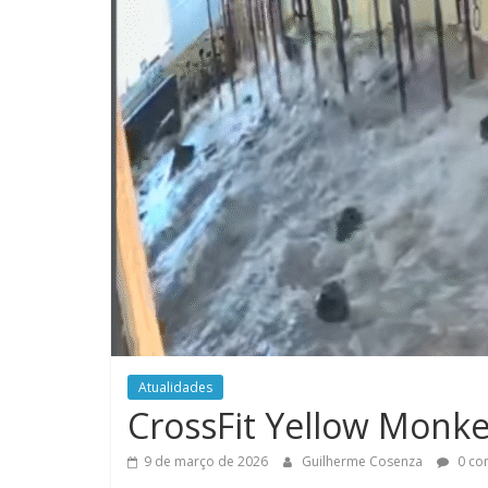
do
Burpee
Atualidades
CrossFit Yellow Monke
9 de março de 2026
Guilherme Cosenza
0 co