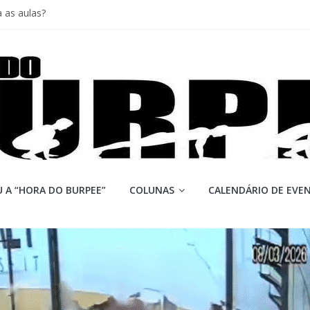
 as aulas?
iores equipes
Lion
ormance aquém no Games
mi
 A “HORA DO BURPEE”
COLUNAS
CALENDÁRIO DE EVE