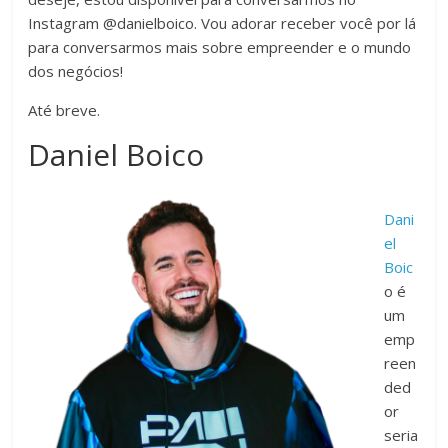
Instagram @danielboico. Vou adorar receber você por lá
para conversarmos mais sobre empreender e o mundo
dos negócios!
Até breve.
Daniel Boico
Dani
el
Boic
o é
um
emp
reen
ded
or
seria