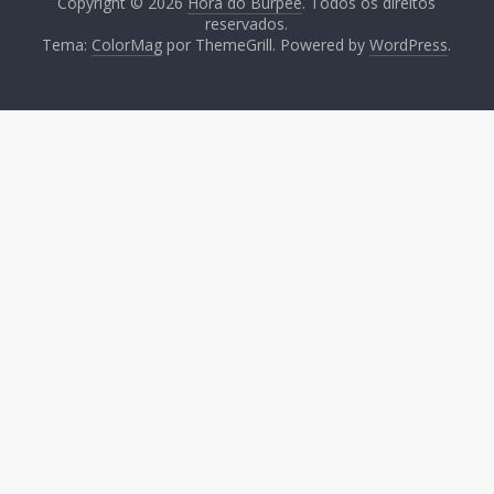
Copyright © 2026
Hora do Burpee
. Todos os direitos
reservados.
Tema:
ColorMag
por ThemeGrill. Powered by
WordPress
.