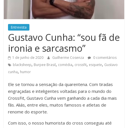
Entrevista
Gustavo Cunha: “sou fã de
ironia e sarcasmo”
1 de junho de 2020
Guilherme Cosenza
0 comentários
,
,
,
,
,
blacksheep
Burpee Brasil
comédia
crossfit
esquete
Gustavo
,
cunha
humor
Ele se tornou a sensação da quarentena. Com tiradas
engraçadas e inteligentes voltadas para o mundo do
CrossFit, Gustavo Cunha vem ganhando a cada dia mais
fãs. Aliás, entre eles, muitos famosos e atletas de
renome do esporte.
Com isso, o nosso humorista do cross conseguiu até