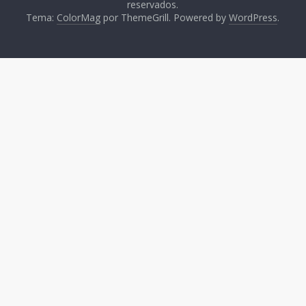
reservados.
Tema:
ColorMag
por ThemeGrill. Powered by
WordPress
.