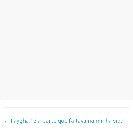
←
Faygha: “é a parte que faltava na minha vida”