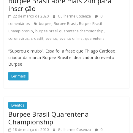
Burpee Brasil abre mais 24h para
inscrição
22 de março de 2020
Guilherme Cosenza
0
,
,
comentários
burpee
Burpee Brasil
Burpee Brasil
,
,
Championship
burpee brasil quarentena championship
,
,
,
,
coronavírus
crossfit
evento
evento online
quarentena
“Superou e muito”. Essa foi a frase que Thiago Cardoso,
criador da marca Burpee Brasil e idealizador do evento
Burpee
Ler mais
Eventos
Burpee Brasil Quarentena
Championship
18 de março de 2020
Guilherme Cosenza
0