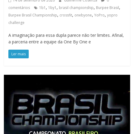
14 de setembro de 2020
Guilherme Cosenza
0
,
,
,
,
comentários
1b1
1by1
brasil championship
Burpee Brasil
,
,
,
,
Burpee Brasil Championship
crossfit
onebyone
YoPro
yopro
challenge
A imaginação para essa dupla parece não ter limites. Afinal,
a parceria entre a equipe da One By One e
Ler mais