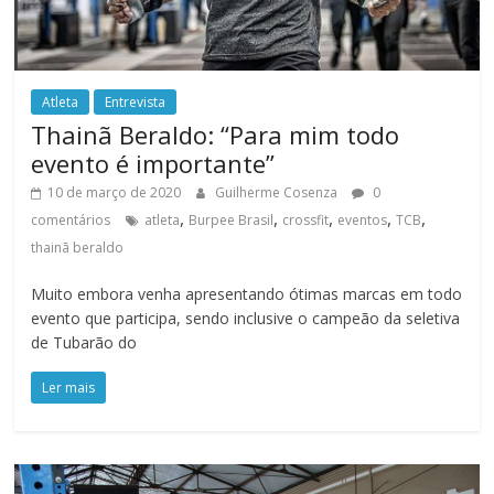
Atleta
Entrevista
Thainã Beraldo: “Para mim todo
evento é importante”
10 de março de 2020
Guilherme Cosenza
0
,
,
,
,
,
comentários
atleta
Burpee Brasil
crossfit
eventos
TCB
thainã beraldo
Muito embora venha apresentando ótimas marcas em todo
evento que participa, sendo inclusive o campeão da seletiva
de Tubarão do
Ler mais