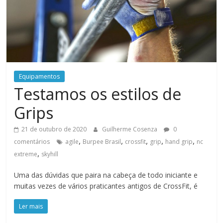
Equipamentos
Testamos os estilos de
Grips
21 de outubro de 2020
Guilherme Cosenza
0
,
,
,
,
,
comentários
agile
Burpee Brasil
crossfit
grip
hand grip
nc
,
extreme
skyhill
Uma das dúvidas que paira na cabeça de todo iniciante e
muitas vezes de vários praticantes antigos de CrossFit, é
Ler mais