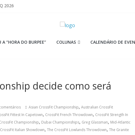
 Q 2026
iores equipes
Lion
ormance aquém no Games
mi
 A “HORA DO BURPEE”
COLUNAS
CALENDÁRIO DE EVE
ionship decide como será
,
comentários
Asian CrossFit Championship
Australian CrossFit
,
,
ossFit Fittest In Capetown
CrossFit French Throwdown
CrossFit Strength In
,
,
,
rossFit Championship
Dubai Championships
Greg Glassman
Mid-Atlantic
,
,
CrossFit Italian Showdown
The CrossFit Lowlands Throwdown
The Granite