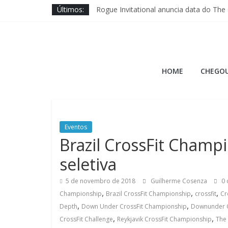
Pular
Últimos:
Rogue Invitational anuncia data do The
para
Wodapalooza SoCal traz disputa das ma
o
Brave Fitness entra na ajuda ao Cross 
conteúdo
Jason Hopper explica motivo de perf
Hora
XENOM anuncia sua 3ª edição para Mia
HOME
CHEGOU
do
Burpee
Eventos
A
Brazil CrossFit Champ
Hora
seletiva
do
Burpee
5 de novembro de 2018
Guilherme Cosenza
0 
,
,
,
Championship
Brazil CrossFit Championship
crossfit
Cr
,
,
Depth
Down Under CrossFit Championship
Downunder C
,
,
CrossFit Challenge
Reykjavik CrossFit Championship
The 