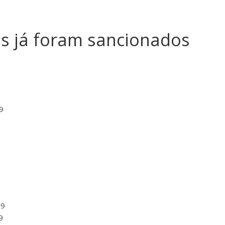
os já foram sancionados
9
19
9