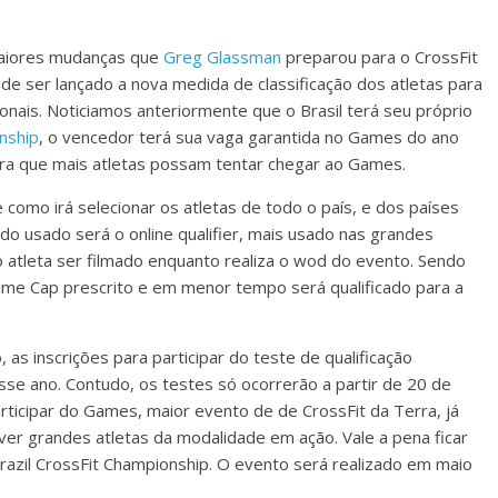
iores mudanças que
Greg Glassman
preparou para o CrossFit
e ser lançado a nova medida de classificação dos atletas para
ionais. Noticiamos anteriormente que o Brasil terá seu próprio
nship
, o vencedor terá sua vaga garantida no Games do ano
ara que mais atletas possam tentar chegar ao Games.
 como irá selecionar os atletas de todo o país, e dos países
odo usado será o online qualifier, mais usado nas grandes
o atleta ser filmado enquanto realiza o wod do evento. Sendo
ime Cap prescrito e em menor tempo será qualificado para a
 as inscrições para participar do teste de qualificação
se ano. Contudo, os testes só ocorrerão a partir de 20 de
ticipar do Games, maior evento de de CrossFit da Terra, já
er grandes atletas da modalidade em ação. Vale a pena ficar
Brazil CrossFit Championship. O evento será realizado em maio