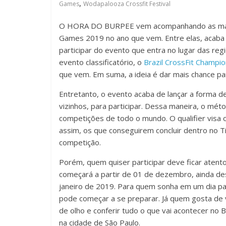
,
Games
Wodapalooza Crossfit Festival
O HORA DO BURPEE vem acompanhando as ma
Games 2019 no ano que vem. Entre elas, acaba d
participar do evento que entra no lugar das reg
evento classificatório, o
Brazil CrossFit Champio
que vem. Em suma, a ideia é dar mais chance p
Entretanto, o evento acaba de lançar a forma de
vizinhos, para participar. Dessa maneira, o mét
competições de todo o mundo. O qualifier visa 
assim, os que conseguirem concluir dentro no T
competição.
Porém, quem quiser participar deve ficar atento,
começará a partir de 01 de dezembro, ainda des
janeiro de 2019. Para quem sonha em um dia par
pode começar a se preparar. Já quem gosta de v
de olho e conferir tudo o que vai acontecer no 
na cidade de São Paulo.