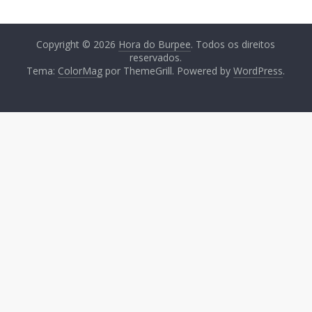
Copyright © 2026
Hora do Burpee
. Todos os direitos
reservados.
Tema:
ColorMag
por ThemeGrill. Powered by
WordPress
.