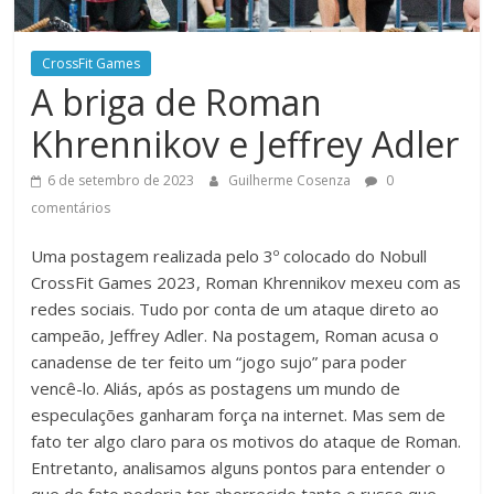
CrossFit Games
A briga de Roman
Khrennikov e Jeffrey Adler
6 de setembro de 2023
Guilherme Cosenza
0
comentários
Uma postagem realizada pelo 3º colocado do Nobull
CrossFit Games 2023, Roman Khrennikov mexeu com as
redes sociais. Tudo por conta de um ataque direto ao
campeão, Jeffrey Adler. Na postagem, Roman acusa o
canadense de ter feito um “jogo sujo” para poder
vencê-lo. Aliás, após as postagens um mundo de
especulações ganharam força na internet. Mas sem de
fato ter algo claro para os motivos do ataque de Roman.
Entretanto, analisamos alguns pontos para entender o
que de fato poderia ter aborrecido tanto o russo que