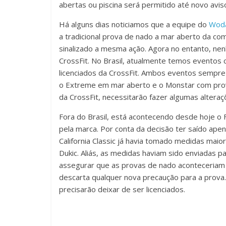
abertas ou piscina será permitido até novo avis
Há alguns dias noticiamos que a equipe do
Woda
a tradicional prova de nado a mar aberto da c
sinalizado a mesma ação. Agora no entanto, ne
CrossFit. No Brasil, atualmente temos evento
licenciados da CrossFit. Ambos eventos sempre
o Extreme em mar aberto e o Monstar com prov
da CrossFit, necessitarão fazer algumas altera
Fora do Brasil, está acontecendo desde hoje o F
pela marca. Por conta da decisão ter saído ap
California Classic já havia tomado medidas mai
Dukic. Aliás, as medidas haviam sido enviadas p
assegurar que as provas de nado aconteceriam 
descarta qualquer nova precaução para a prova.
precisarão deixar de ser licenciados.