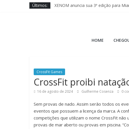
Pular
Últimos:
XENOM anuncia sua 3ª edição para Mia
para
Rogue Invitational anuncia data do The
o
Wodapalooza SoCal traz disputa das ma
conteúdo
Brave Fitness entra na ajuda ao Cross 
Hora
Jason Hopper explica motivo de perf
HOME
CHEGOU
do
Burpee
CrossFit Games
A
CrossFit proibi nataçã
Hora
16 de agosto de 2024
Guilherme Cosenza
0 co
do
Burpee
Sem provas de nado. Assim serão todos os even
eventos que possuem a licença da marca. A conf
competições que utilizam o nome CrossFit não u
provas de mar aberto ou provas em piscina. “C