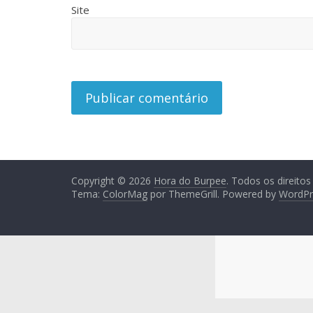
Site
Copyright © 2026
Hora do Burpee
. Todos os direitos
Tema:
ColorMag
por ThemeGrill. Powered by
WordPr