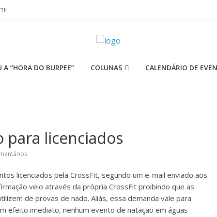
mi
 Q 2026
iores equipes
Lion
ormance aquém no Games
 A “HORA DO BURPEE”
COLUNAS
CALENDÁRIO DE EVE
o para licenciados
mentários
tos licenciados pela CrossFit, segundo um e-mail enviado aos
irmação veio através da própria CrossFit proibindo que as
tilizem de provas de nado. Aliás, essa demanda vale para
om efeito imediato, nenhum evento de natação em águas