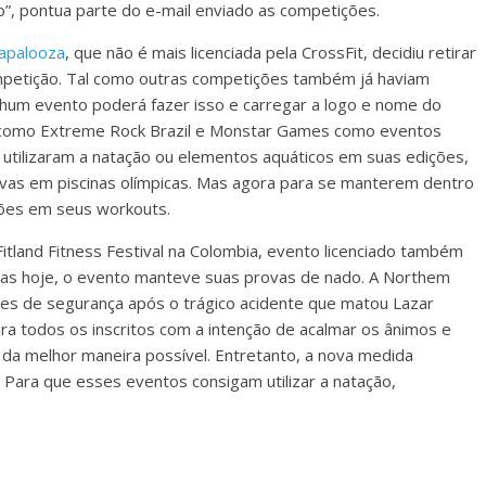
o”, pontua parte do e-mail enviado as competições.
palooza
, que não é mais licenciada pela CrossFit, decidiu retirar
ompetição. Tal como outras competições também já haviam
nhum evento poderá fazer isso e carregar a logo e nome do
s como Extreme Rock Brazil e Monstar Games como eventos
 utilizaram a natação ou elementos aquáticos em suas edições,
as em piscinas olímpicas. Mas agora para se manterem dentro
ções em seus workouts.
itland Fitness Festival na Colombia, evento licenciado também
enas hoje, o evento manteve suas provas de nado. A Northem
ores de segurança após o trágico acidente que matou Lazar
ara todos os inscritos com a intenção de acalmar os ânimos e
da melhor maneira possível. Entretanto, a nova medida
 Para que esses eventos consigam utilizar a natação,