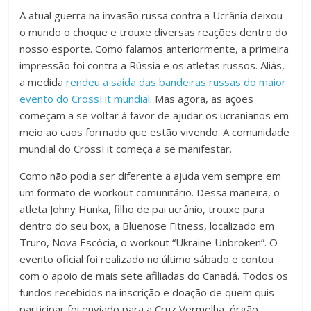
A atual guerra na invasão russa contra a Ucrânia deixou
o mundo o choque e trouxe diversas reações dentro do
nosso esporte. Como falamos anteriormente, a primeira
impressão foi contra a Rússia e os atletas russos. Aliás,
a medida
rendeu a saída das bandeiras russas do maior
evento do CrossFit mundial
. Mas agora, as ações
começam a se voltar à favor de ajudar os ucranianos em
meio ao caos formado que estão vivendo. A comunidade
mundial do CrossFit começa a se manifestar.
Como não podia ser diferente a ajuda vem sempre em
um formato de workout comunitário. Dessa maneira, o
atleta Johny Hunka, filho de pai ucrânio, trouxe para
dentro do seu box, a Bluenose Fitness, localizado em
Truro, Nova Escócia, o workout “Ukraine Unbroken”. O
evento oficial foi realizado no último sábado e contou
com o apoio de mais sete afiliadas do Canadá. Todos os
fundos recebidos na inscrição e doação de quem quis
participar foi enviado para a Cruz Vermelha, órgão