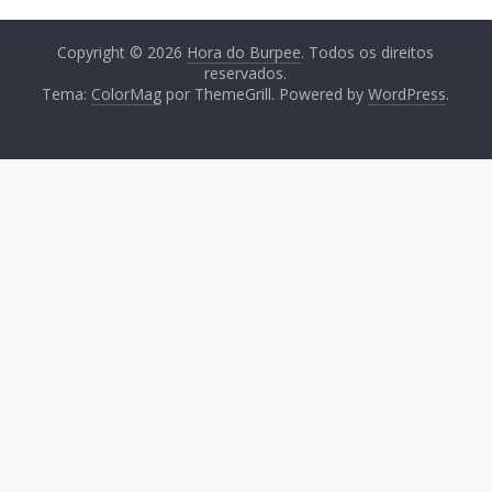
Copyright © 2026
Hora do Burpee
. Todos os direitos
reservados.
Tema:
ColorMag
por ThemeGrill. Powered by
WordPress
.