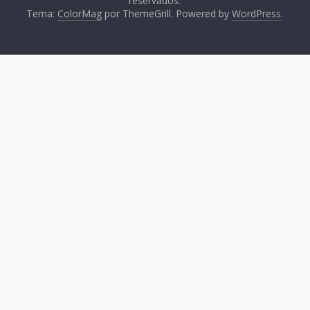
reservados.
Tema:
ColorMag
por ThemeGrill. Powered by
WordPress
.