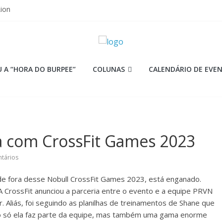
Lion
ormance aquém no Games
mi
 as aulas?
ças para o CrossFit Games
 A “HORA DO BURPEE”
COLUNAS
CALENDÁRIO DE EVE
a com CrossFit Games 2023
tários
de fora desse Nobull CrossFit Games 2023, está enganado.
 A CrossFit anunciou a parceria entre o evento e a equipe PRVN
r. Aliás, foi seguindo as planilhas de treinamentos de Shane que
ão só ela faz parte da equipe, mas também uma gama enorme