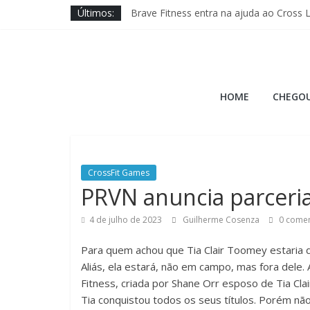
Pular
Últimos:
Brave Fitness entra na ajuda ao Cross 
para
Jason Hopper explica motivo de perf
o
XENOM anuncia sua 3ª edição para Mia
conteúdo
Quais novos movimentos podem ir para
Hora
Conselho de Atletas propõe seis mudan
HOME
CHEGOU
do
Burpee
CrossFit Games
A
PRVN anuncia parceri
Hora
4 de julho de 2023
Guilherme Cosenza
0 comen
do
Burpee
Para quem achou que Tia Clair Toomey estaria 
Aliás, ela estará, não em campo, mas fora dele.
Fitness, criada por Shane Orr esposo de Tia Clai
Tia conquistou todos os seus títulos. Porém n