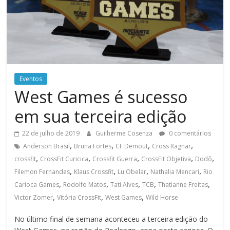
Eventos
West Games é sucesso
em sua terceira edição
22 de julho de 2019
Guilherme Cosenza
0 comentários
,
,
,
,
Anderson Brasil
Bruna Fortes
CF Demout
Cross Ragnar
,
,
,
,
,
crossfit
CrossFit Curicica
Crossfit Guerra
CrossFit Objetiva
Dodô
,
,
,
,
Filemon Fernandes
Klaus Crossfit
Lu Obelar
Nathalia Mencari
Rio
,
,
,
,
,
Carioca Games
Rodolfo Matos
Tati Alves
TCB
Thatianne Freitas
,
,
,
Victor Zomer
Vitória CrossFit
West Games
Wild Horse
No último final de semana aconteceu a terceira edição do