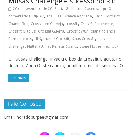
Musas Challenge é sucesso no Rio
26 de novembro de 2018
Guilherme Cosenza
0
,
,
,
,
comentários
A7
ana luiza
Branca Andrade
Carol Cordeiro
,
,
,
,
Champ Box
Cross com Cerveja
crossfit
Crossfit Experience
,
,
,
,
Crossfit Gladius
Crossfit Guerra
Crossfit W87
diana holanda
,
,
,
,
Formigacross
HLK
Hunter Crossfit
Klaus Crossfit
musas
,
,
,
,
challenge
Nattalia Aline
Renata Ribeiro
Stone House
Techbox
O “Musas Challenge” invadiu o box da Crossfit Gladius, no
Recreio, Zona Oeste carioca, no último final de semana. O
Ler mais
Fale Conosco
Email: horadoburpee@gmail.com