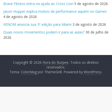
Brave Fitness entra na ajuda ao Cross Lion
5 de agosto de 2026
Jason Hopper explica motivo de performance aquém no Games
4 de agosto de 2026
XENOM anuncia sua 3ª edição para Miami
3 de agosto de 2026
Quais novos movimentos podem ir para as aulas?
30 de julho de
2026
Copyright © 2026
Hora do Burpee
. Todos os direitos
reservados.
Tema:
ColorMag
por ThemeGrill. Powered by
WordPress
.