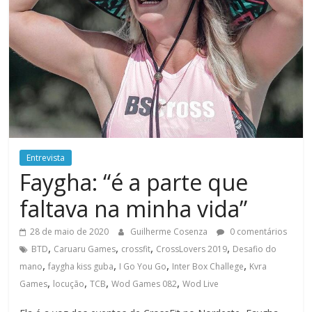
Entrevista
Faygha: “é a parte que
faltava na minha vida”
28 de maio de 2020
Guilherme Cosenza
0 comentários
,
,
,
,
BTD
Caruaru Games
crossfit
CrossLovers 2019
Desafio do
,
,
,
,
mano
faygha kiss guba
I Go You Go
Inter Box Challege
Kvra
,
,
,
,
Games
locução
TCB
Wod Games 082
Wod Live