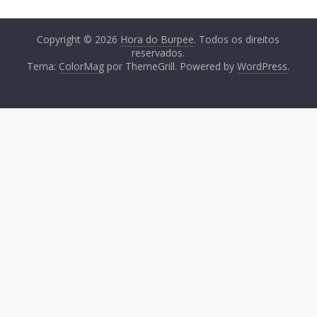
Copyright © 2026
Hora do Burpee
. Todos os direitos
reservados.
Tema:
ColorMag
por ThemeGrill. Powered by
WordPress
.