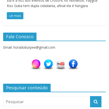
Ela é a voz dos eventos de CrossFit no Nordeste, Faygha
Kiss Guba tem dupla cidadania, afinal ela é húngara
Ler mais
Fale Conosco
Email: horadoburpee@gmail.com
Pesquisar conteúdo