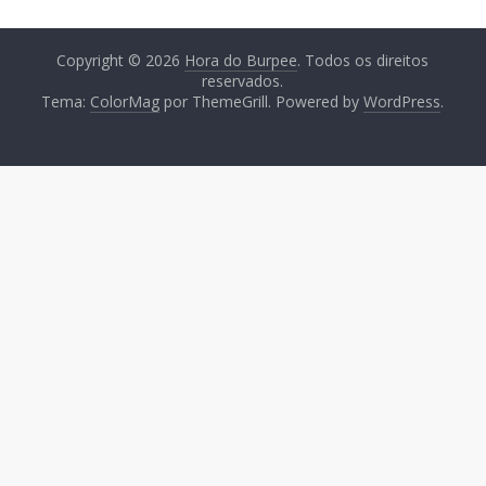
Copyright © 2026
Hora do Burpee
. Todos os direitos
reservados.
Tema:
ColorMag
por ThemeGrill. Powered by
WordPress
.