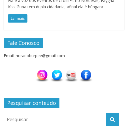
Ela é a voz dos eventos de CrossFit no Nordeste, Faygha
Kiss Guba tem dupla cidadania, afinal ela é húngara
Ler mais
Fale Conosco
Email: horadoburpee@gmail.com
Pesquisar conteúdo