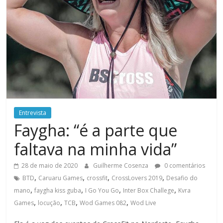
Entrevista
Faygha: “é a parte que
faltava na minha vida”
28 de maio de 2020
Guilherme Cosenza
0 comentários
,
,
,
,
BTD
Caruaru Games
crossfit
CrossLovers 2019
Desafio do
,
,
,
,
mano
faygha kiss guba
I Go You Go
Inter Box Challege
Kvra
,
,
,
,
Games
locução
TCB
Wod Games 082
Wod Live