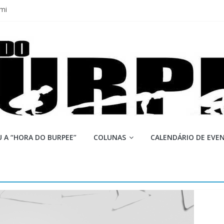
mi
 Q 2026
iores equipes
Lion
ormance aquém no Games
 A “HORA DO BURPEE”
COLUNAS
CALENDÁRIO DE EVE