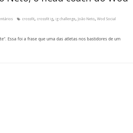
,
,
,
,
ntários
crossfit
crossfit ig
ig challenge
João Neto
Wod Social
e”. Essa foi a frase que uma das atletas nos bastidores de um