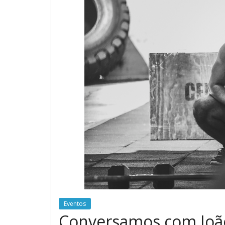
do
Burpee
Eventos
Conversamos com Joã