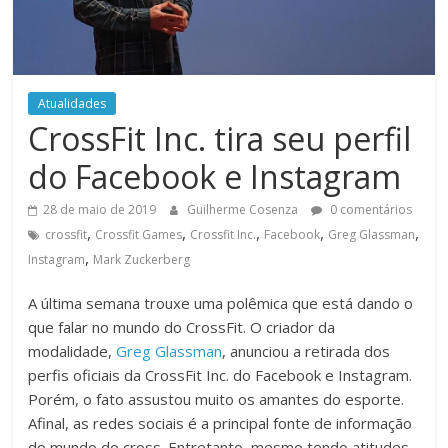
Atualidades
CrossFit Inc. tira seu perfil
do Facebook e Instagram
28 de maio de 2019
Guilherme Cosenza
0 comentários
,
,
,
,
,
crossfit
Crossfit Games
Crossfit Inc.
Facebook
Greg Glassman
,
Instagram
Mark Zuckerberg
A última semana trouxe uma polêmica que está dando o
que falar no mundo do CrossFit. O criador da
modalidade,
Greg Glassman
, anunciou a retirada dos
perfis oficiais da CrossFit Inc. do Facebook e Instagram.
Porém, o fato assustou muito os amantes do esporte.
Afinal, as redes sociais é a principal fonte de informação
do mundo do cross. Entretanto, mesmo tendo atitudes