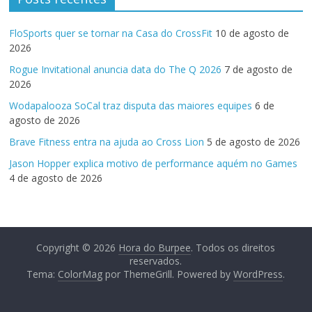
FloSports quer se tornar na Casa do CrossFit
10 de agosto de
2026
Rogue Invitational anuncia data do The Q 2026
7 de agosto de
2026
Wodapalooza SoCal traz disputa das maiores equipes
6 de
agosto de 2026
Brave Fitness entra na ajuda ao Cross Lion
5 de agosto de 2026
Jason Hopper explica motivo de performance aquém no Games
4 de agosto de 2026
Copyright © 2026
Hora do Burpee
. Todos os direitos
reservados.
Tema:
ColorMag
por ThemeGrill. Powered by
WordPress
.