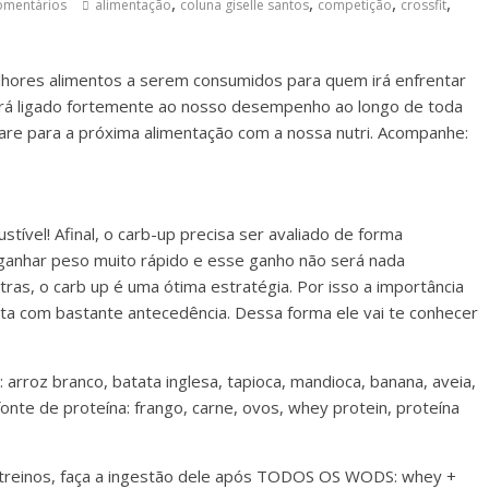
,
,
,
,
omentários
alimentação
coluna giselle santos
competição
crossfit
melhores alimentos a serem consumidos para quem irá enfrentar
ará ligado fortemente ao nosso desempenho ao longo de toda
are para a próxima alimentação com a nossa nutri. Acompanhe:
ível! Afinal, o carb-up precisa ser avaliado de forma
ganhar peso muito rápido e esse ganho não será nada
ras, o carb up é uma ótima estratégia. Por isso a importância
ta com bastante antecedência. Dessa forma ele vai te conhecer
 arroz branco, batata inglesa, tapioca, mandioca, banana, aveia,
te de proteína: frango, carne, ovos, whey protein, proteína
s treinos, faça a ingestão dele após TODOS OS WODS: whey +