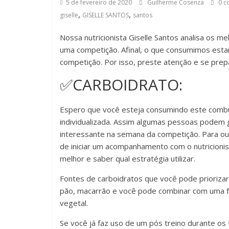
5 de fevereiro de 2020
Guilherme Cosenza
0 c
do
,
,
Burpee
giselle
GISELLE SANTOS
santos
Nossa nutricionista Giselle Santos analisa os 
uma competição. Afinal, o que consumimos est
competição. Por isso, preste atenção e se prep
✅CARBOIDRATO:
Espero que você esteja consumindo este combust
individualizada. Assim algumas pessoas podem 
interessante na semana da competição. Para out
de iniciar um acompanhamento com o nutricionis
melhor e saber qual estratégia utilizar.
Fontes de carboidratos que você pode priorizar:
pão, macarrão e você pode combinar com uma fon
vegetal.
Se você já faz uso de um pós treino durante o