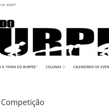
 as aulas?
iores equipes
Lion
ormance aquém no Games
mi
 A “HORA DO BURPEE”
COLUNAS
CALENDÁRIO DE EVE
: Competição