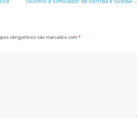
pico
Skillmill o simulador de corrida e subida
pos obrigatórios são marcados com
*