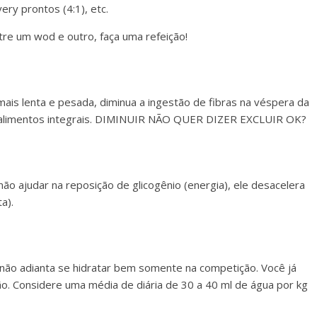
ery prontos (4:1), etc.
e um wod e outro, faça uma refeição!
ais lenta e pesada, diminua a ingestão de fibras na véspera da
s, alimentos integrais. DIMINUIR NÃO QUER DIZER EXCLUIR OK?
ão ajudar na reposição de glicogênio (energia), ele desacelera
a).
 não adianta se hidratar bem somente na competição. Você já
ão. Considere uma média de diária de 30 a 40 ml de água por kg