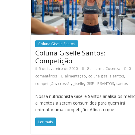
Coluna Giselle Santos
Coluna Giselle Santos:
Competição
5 de fevereiro de 2020
Guilherme Cosenza
0
,
,
comentários
alimentação
coluna giselle santos
,
,
,
,
competição
crossfit
giselle
GISELLE SANTOS
santos
Nossa nutricionista Giselle Santos analisa os melh
alimentos a serem consumidos para quem irá
enfrentar uma competição. Afinal, o que
Ler mais