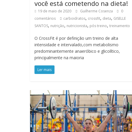
você está cometendo na dieta!
19 de maio de 2020
Guilherme Cosenza
0
,
,
,
comentários
carboidratos
crossfit
dieta
GISELLE
,
,
,
,
SANTOS
nutrição
nutricionista
pós treino
treinamento
O CrossFit é por definição um treino de alta
intensidade e intervalado,com metabolismo
predominantemente anaeróbico e glicolítico,
principalmente na maioria
Ler mais