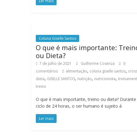
Ler mais
Coluna Giselle Santos
O que é mais importante: Trein
ou Dieta?
7 de julho de 2021
Guilherme Cosenza
0
,
,
comentários
alimentação
coluna giselle santos
cross
,
,
,
,
dieta
GISELLE SANTOS
nutrição
nutricionista
treinamen
treino
O que é mais importante, treino ou dieta? Durant
ciclo de 24 horas, o ser humano é sujeito à
Ler mais