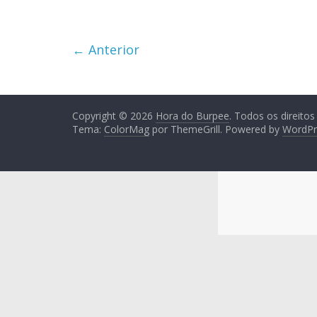
← Anterior
Copyright © 2026
Hora do Burpee
. Todos os direitos
Tema:
ColorMag
por ThemeGrill. Powered by
WordPr