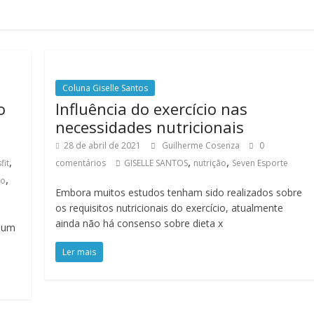
Coluna Giselle Santos
o
Influência do exercício nas
necessidades nutricionais
28 de abril de 2021
Guilherme Cosenza
0
,
,
,
fit
comentários
GISELLE SANTOS
nutrição
Seven Esporte
,
to
Embora muitos estudos tenham sido realizados sobre
os requisitos nutricionais do exercício, atualmente
ainda não há consenso sobre dieta x
e um
Ler mais