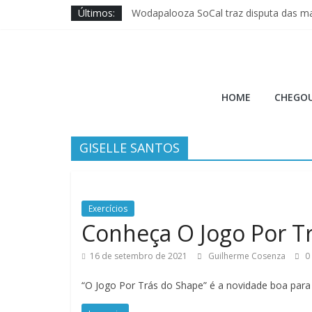
Pular
Últimos:
Wodapalooza SoCal traz disputa das ma
para
Brave Fitness entra na ajuda ao Cross 
o
Jason Hopper explica motivo de perf
conteúdo
XENOM anuncia sua 3ª edição para Mia
Hora
Quais novos movimentos podem ir para
HOME
CHEGOU
do
GISELLE SANTOS
Burpee
A
Hora
Exercícios
do
Conheça O Jogo Por T
Burpee
16 de setembro de 2021
Guilherme Cosenza
0
“O Jogo Por Trás do Shape” é a novidade boa par