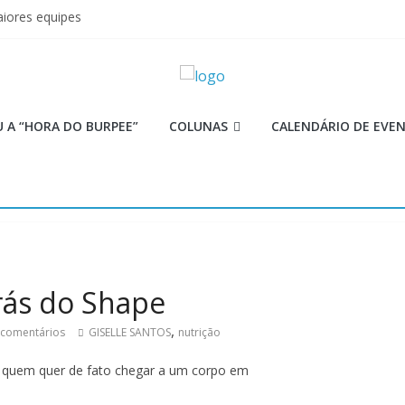
iores equipes
Lion
ormance aquém no Games
mi
 as aulas?
 A “HORA DO BURPEE”
COLUNAS
CALENDÁRIO DE EVE
rás do Shape
,
 comentários
GISELLE SANTOS
nutrição
a quem quer de fato chegar a um corpo em