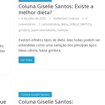
Coluna Giselle Santos: Existe a
melhor dieta?
8 de julho de 2020
Guilherme Cosenza
0
,
,
,
comentários
carboidratos
dieta
GISELLE SANTOS
,
,
gordura
jejum intermitente
nutrição
Existem infinitos tipos de dieta. Mas todas podem ser
entendidas como uma variação dos principais tipos:
nto
baixa caloria, baixa gordura,
aber
Ler mais
Coluna Giselle Santos
que
Coluna Giselle Santos: