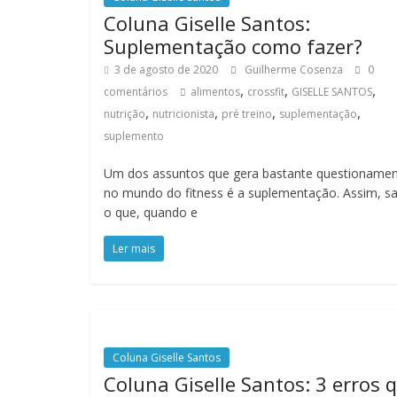
Coluna Giselle Santos:
Suplementação como fazer?
3 de agosto de 2020
Guilherme Cosenza
0
,
,
,
comentários
alimentos
crossfit
GISELLE SANTOS
,
,
,
,
nutrição
nutricionista
pré treino
suplementação
suplemento
Um dos assuntos que gera bastante questioname
no mundo do fitness é a suplementação. Assim, s
o que, quando e
Ler mais
Coluna Giselle Santos
Coluna Giselle Santos: 3 erros 