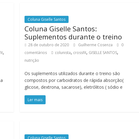
Coluna Giselle Santos
Coluna Giselle Santos:
Suplementos durante o treino
28 de outubro de 2020
Guilherme Cosenza
0
,
,
,
,
it
comentários
colunista
crossfit
GISELLE SANTOS
nutrição
Os suplementos utilizados durante o treino são
ia
compostos por carboidratos de rápida absorção(
glicose, dextrona, sacarose), eletrólitos ( sódio e
Ler mais
Coluna Giselle Santos