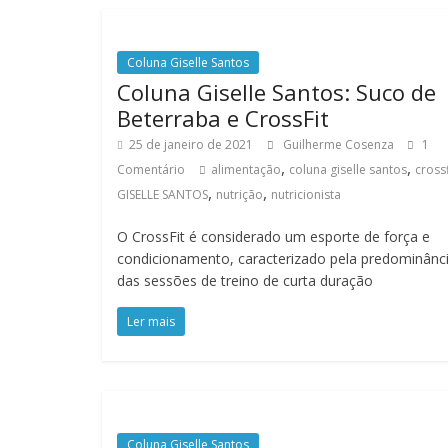
Coluna Giselle Santos
Coluna Giselle Santos: Suco de
Beterraba e CrossFit
25 de janeiro de 2021
Guilherme Cosenza
1
,
,
Comentário
alimentação
coluna giselle santos
crossf
,
,
GISELLE SANTOS
nutrição
nutricionista
O CrossFit é considerado um esporte de força e
condicionamento, caracterizado pela predominânc
das sessões de treino de curta duração
Ler mais
Coluna Giselle Santos