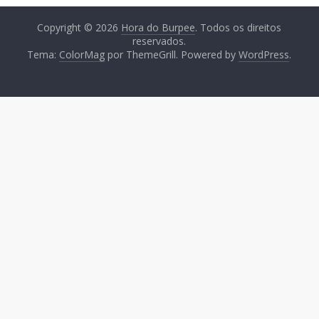
Copyright © 2026
Hora do Burpee
. Todos os direitos
reservados.
Tema:
ColorMag
por ThemeGrill. Powered by
WordPress
.