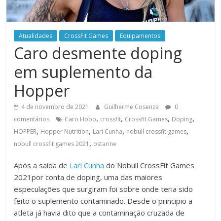
Atualidades
CrossFit Games
Equipamentos
Caro desmente doping
em suplemento da
Hopper
4 de novembro de 2021
Guilherme Cosenza
0
,
,
,
,
comentários
Caro Hobo
crossfit
Crossfit Games
Doping
,
,
,
,
HOPPER
Hopper Nutrition
Lari Cunha
nobull crossfit games
,
nobull crossfit games 2021
ostarine
Após a saída de
Lari Cunha
do Nobull CrossFit Games
2021por conta de doping, uma das maiores
especulações que surgiram foi sobre onde teria sido
feito o suplemento contaminado. Desde o principio a
atleta já havia dito que a contaminação cruzada de