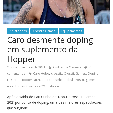
Atualidades
CrossFit Games
Equipamentos
Caro desmente doping
em suplemento da
Hopper
4 de novembro de 2021
Guilherme Cosenza
0
,
,
,
,
comentários
Caro Hobo
crossfit
Crossfit Games
Doping
,
,
,
,
HOPPER
Hopper Nutrition
Lari Cunha
nobull crossfit games
,
nobull crossfit games 2021
ostarine
Após a saída de Lari Cunha do Nobull CrossFit Games
2021por conta de doping, uma das maiores especulações
que surgiram