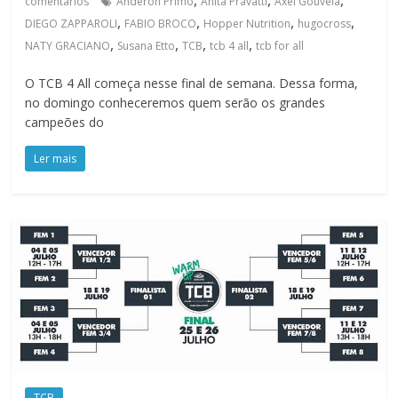
,
,
,
comentários
Anderon Primo
Anita Pravatti
Axel Gouveia
,
,
,
,
DIEGO ZAPPAROLI
FABIO BROCO
Hopper Nutrition
hugocross
,
,
,
,
NATY GRACIANO
Susana Etto
TCB
tcb 4 all
tcb for all
O TCB 4 All começa nesse final de semana. Dessa forma,
no domingo conheceremos quem serão os grandes
campeões do
Ler mais
TCB