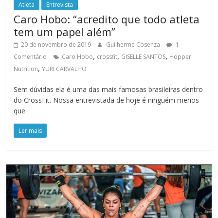
Atleta
Entrevista
Caro Hobo: “acredito que todo atleta
tem um papel além”
20 de novembro de 2019
Guilherme Cosenza
1
,
,
,
Comentário
Caro Hobo
crossfit
GISELLE SANTOS
Hopper
,
Nutrition
YURI CARVALHO
Sem dúvidas ela é uma das mais famosas brasileiras dentro
do CrossFit. Nossa entrevistada de hoje é ninguém menos
que
Ler mais