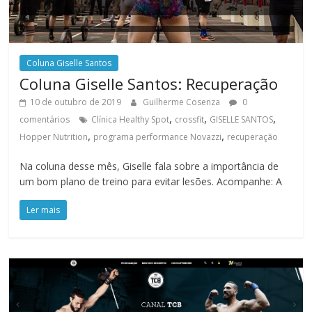
Coluna Giselle Santos
Coluna Giselle Santos: Recuperação
10 de outubro de 2019
Guilherme Cosenza
0
,
,
,
comentários
Clínica Healthy Spot
crossfit
GISELLE SANTOS
,
,
Hopper Nutrition
programa performance Novazzi
recuperação
Na coluna desse mês, Giselle fala sobre a importância de
um bom plano de treino para evitar lesões. Acompanhe: A
Ler mais