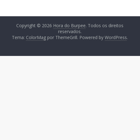
Copyright © 2026
Hora do Burpee
. Todos os direitos
reservados.
Tema:
ColorMag
por ThemeGrill. Powered by
WordPress
.