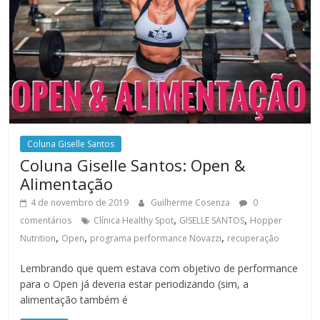
Coluna Giselle Santos
Coluna Giselle Santos: Open &
Alimentação
4 de novembro de 2019
Guilherme Cosenza
0
,
,
comentários
Clínica Healthy Spot
GISELLE SANTOS
Hopper
,
,
,
Nutrition
Open
programa performance Novazzi
recuperação
Lembrando que quem estava com objetivo de performance
para o Open já deveria estar periodizando (sim, a
alimentação também é