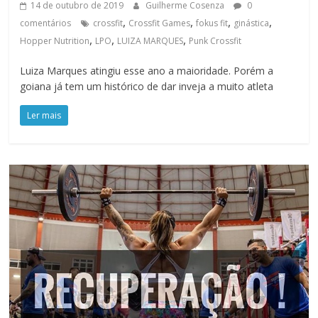
14 de outubro de 2019
Guilherme Cosenza
0
,
,
,
,
comentários
crossfit
Crossfit Games
fokus fit
ginástica
,
,
,
Hopper Nutrition
LPO
LUIZA MARQUES
Punk Crossfit
Luiza Marques atingiu esse ano a maioridade. Porém a
goiana já tem um histórico de dar inveja a muito atleta
Ler mais