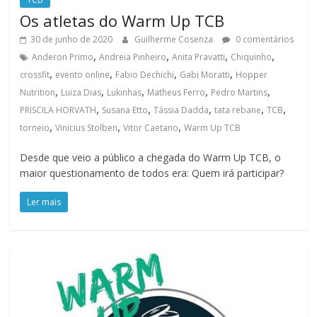
Os atletas do Warm Up TCB
30 de junho de 2020
Guilherme Cosenza
0 comentários
,
,
,
,
Anderon Primo
Andreia Pinheiro
Anita Pravatti
Chiquinho
,
,
,
,
crossfit
evento online
Fabio Dechichi
Gabi Moratti
Hopper
,
,
,
,
,
Nutrition
Luiza Dias
Lukinhas
Matheus Ferro
Pedro Martins
,
,
,
,
,
PRISCILA HORVATH
Susana Etto
Tássia Dadda
tata rebane
TCB
,
,
,
torneio
Vinicius Stolben
Vitor Caetano
Warm Up TCB
Desde que veio a público a chegada do Warm Up TCB, o
maior questionamento de todos era: Quem irá participar?
Ler mais