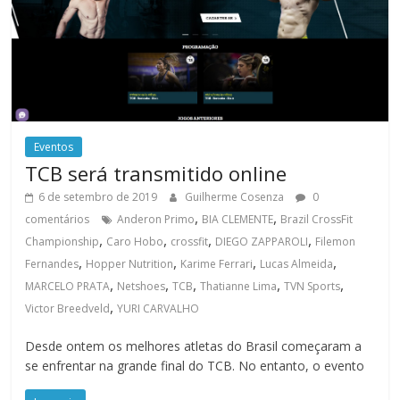
Eventos
TCB será transmitido online
6 de setembro de 2019
Guilherme Cosenza
0
,
,
comentários
Anderon Primo
BIA CLEMENTE
Brazil CrossFit
,
,
,
,
Championship
Caro Hobo
crossfit
DIEGO ZAPPAROLI
Filemon
,
,
,
,
Fernandes
Hopper Nutrition
Karime Ferrari
Lucas Almeida
,
,
,
,
,
MARCELO PRATA
Netshoes
TCB
Thatianne Lima
TVN Sports
,
Victor Breedveld
YURI CARVALHO
Desde ontem os melhores atletas do Brasil começaram a
se enfrentar na grande final do TCB. No entanto, o evento