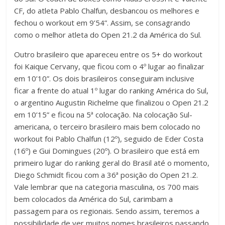
CF, do atleta Pablo Chalfun, desbancou os melhores e
fechou o workout em 9’54”. Assim, se consagrando
como o melhor atleta do Open 21.2 da América do Sul.
Outro brasileiro que apareceu entre os 5+ do workout
foi Kaique Cervany, que ficou com o 4º lugar ao finalizar
em 10’10”. Os dois brasileiros conseguiram inclusive
ficar a frente do atual 1º lugar do ranking América do Sul,
o argentino Augustin Richelme que finalizou o Open 21.2
em 10’15” e ficou na 5ª colocação. Na colocação Sul-
americana, o terceiro brasileiro mais bem colocado no
workout foi Pablo Chalfun (12º), seguido de Eder Costa
(16º) e Gui Domingues (20º). O brasileiro que está em
primeiro lugar do ranking geral do Brasil até o momento,
Diego Schmidt ficou com a 36ª posição do Open 21.2.
Vale lembrar que na categoria masculina, os 700 mais
bem colocados da América do Sul, carimbam a
passagem para os regionais. Sendo assim, teremos a
possibilidade de ver muitos nomes brasileiros passando