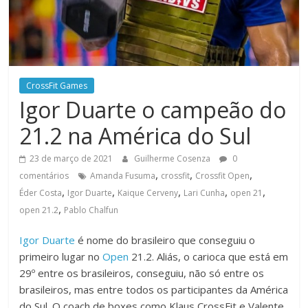
CrossFit Games
Igor Duarte o campeão do
21.2 na América do Sul
23 de março de 2021
Guilherme Cosenza
0
,
,
,
comentários
Amanda Fusuma
crossfit
Crossfit Open
,
,
,
,
,
Éder Costa
Igor Duarte
Kaique Cerveny
Lari Cunha
open 21
,
open 21.2
Pablo Chalfun
Igor Duarte
é nome do brasileiro que conseguiu o
primeiro lugar no
Open
21.2. Aliás, o carioca que está em
29º entre os brasileiros, conseguiu, não só entre os
brasileiros, mas entre todos os participantes da América
do Sul. O coach de boxes como Klaus CrossFit e Valente