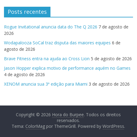
Posts recentes
Rogue Invitational anuncia data do The Q 2026
7 de agosto de
2026
Wodapalooza SoCal traz disputa das maiores equipes
6 de
agosto de 2026
Brave Fitness entra na ajuda ao Cross Lion
5 de agosto de 2026
Jason Hopper explica motivo de performance aquém no Games
4 de agosto de 2026
XENOM anuncia sua 3ª edição para Miami
3 de agosto de 2026
Copyright © 2026
Hora do Burpee
. Todos os direitos
reservados.
Tema:
ColorMag
por ThemeGrill. Powered by
WordPress
.