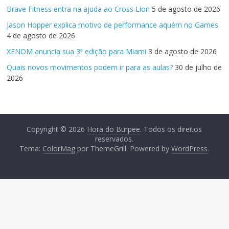
Brave Fitness entra na ajuda ao Cross Lion
5 de agosto de 2026
Jason Hopper explica motivo de performance aquém no Games
4 de agosto de 2026
XENOM anuncia sua 3ª edição para Miami
3 de agosto de 2026
Quais novos movimentos podem ir para as aulas?
30 de julho de
2026
Copyright © 2026
Hora do Burpee
. Todos os direitos
reservados.
Tema:
ColorMag
por ThemeGrill. Powered by
WordPress
.