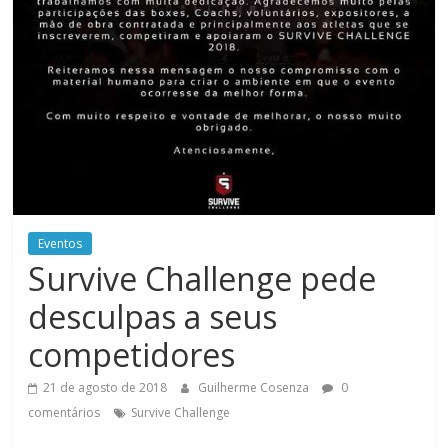
Eventos
Survive Challenge pede
desculpas a seus
competidores
21 de agosto de 2018
Guilherme Cosenza
0
comentários
Survive Challenge