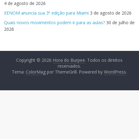
4 de agosto de 2026
XENOM anuncia sua 3ª edição para Miami
3 de agosto de 2026
Quais novos movimentos podem ir para as aulas?
30 de julho de
2026
Copyright © 2026
Hora do Burpee
. Todos os direitos
reservados.
Tema:
ColorMag
por ThemeGrill. Powered by
WordPress
.