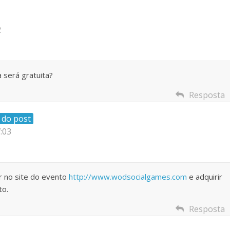
2
 será gratuita?
Resposta
 do post
:03
ar no site do evento
http://www.wodsocialgames.com
e adquirir
to.
Resposta