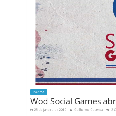
do
Burpee
Eventos
Wod Social Games abre
25 de janeiro de 2019
Guilherme Cosenza
2 C