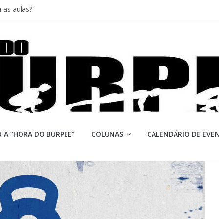
 as aulas?
iores equipes
Lion
ormance aquém no Games
mi
 A “HORA DO BURPEE”
COLUNAS
CALENDÁRIO DE EVE