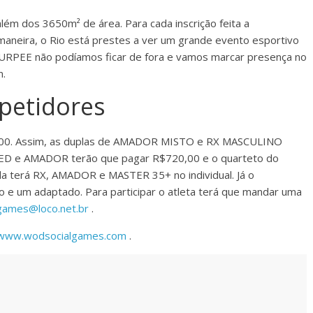
ém dos 3650m² de área. Para cada inscrição feita a
maneira, o Rio está prestes a ver um grande evento esportivo
BURPEE não podíamos ficar de fora e vamos marcar presença no
m.
petidores
40,00. Assim, as duplas de AMADOR MISTO e RX MASCULINO
ALED e AMADOR terão que pagar R$720,00 e o quarteto do
a terá RX, AMADOR e MASTER 35+ no individual. Já o
e um adaptado. Para participar o atleta terá que mandar uma
games@loco.net.br
.
www.wodsocialgames.com
.