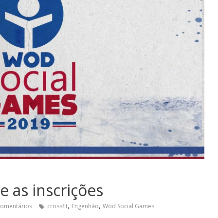
 as inscrições
,
,
omentários
crossfit
Engenhão
Wod Social Games