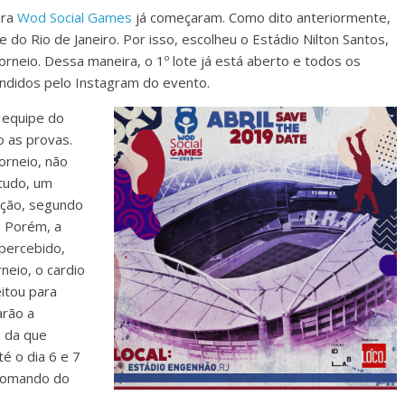
ara
Wod Social Games
já começaram. Como dito anteriormente,
do Rio de Janeiro. Por isso, escolheu o Estádio Nilton Santos,
orneio. Dessa maneira, o 1º lote já está aberto e todos os
ndidos pelo Instagram do evento.
 equipe do
 as provas.
orneio, não
ntudo, um
ação, segundo
. Porém, a
apercebido,
neio, o cardio
itou para
arão a
a da que
té o dia 6 e 7
 comando do